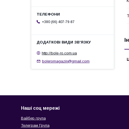
К
Т
+380 (66) 407-79-87
І
http://bole-ro.com.ua
Ц
boleromagazin@gmail.com
Наші соц мережі
Вайбер група
Телеграм Група