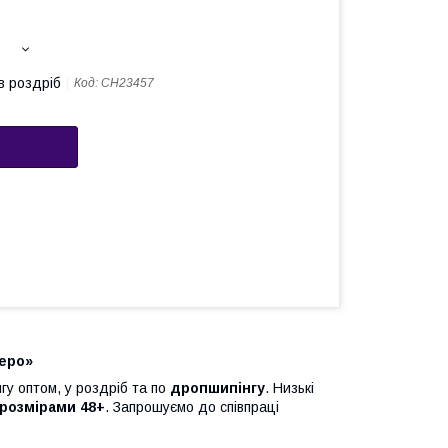
в роздріб
Код:
СН23457
леро»
у оптом, у роздріб та по
дропшипінгу
. Низькі
розмірами 48+
. Запрошуємо до співпраці