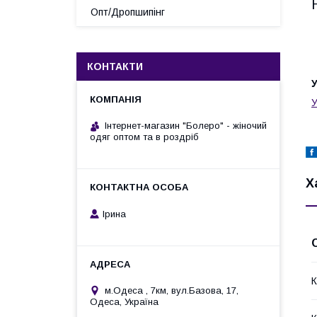
Опт/Дропшипінг
КОНТАКТИ
У
У
Інтернет-магазин "Болеро" - жіночий
одяг оптом та в роздріб
Х
Ірина
К
м.Одеса , 7км, вул.Базова, 17,
Одеса, Україна