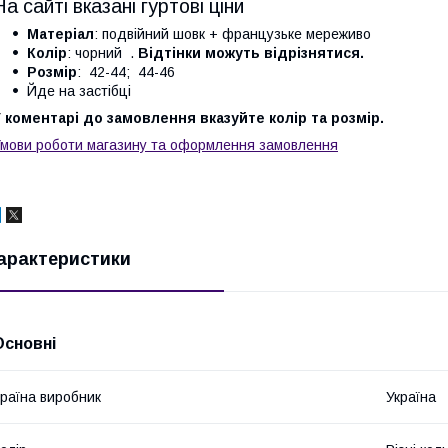
На сайті вказані гуртові ціни
Матеріал
: подвійний шовк + французьке мереживо
Колір
: чорний .
Відтінки можуть відрізнятися.
Розмір
: 42-44; 44-46
Йде на застібці
 коментарі до замовлення вказуйте колір та розмір.
мови роботи магазину та оформлення замовлення
арактеристики
Основні
раїна виробник
Україна