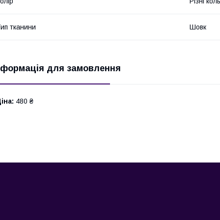
олір
Різні кол
ип тканини
Шовк
нформація для замовлення
іна:
480 ₴