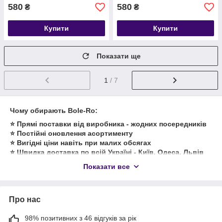
580
580
₴
₴
Купити
Купити
Показати ще
1
/ 7
Чому обирають Bole-Ro:
⭐️ Прямі поставки від виробника - жодних посередників
⭐️ Постійні оновлення асортименту
⭐️ Вигідні ціни навіть при малих обсягах
⭐️ Швидка доставка по всій Україні - Київ, Одеса, Львів
та ін.
Показати все
⭐️ Ідеально для дропшиппінгу та спільних покупок
Оновлюйте асортимент разом з bole-ro.com.ua -
Про нас
обирайте красиві, якісні та трендові жіночі сукні гуртом і
за дропшипінгом вже сьогодні!
98% позитивних з 46 відгуків за рік