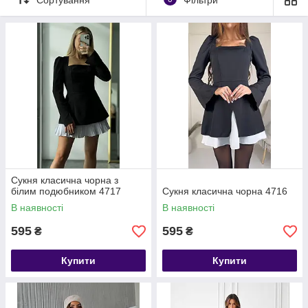
Шукаєте, де вигідно купити жіночі сукні оптом і вроздріб або
за системою дропшиппінг? В інтернет-магазині Bole-Ro ви
знайдете стильні сукні від виробника - на кожен день, для
офісу, прогулянок і особливих випадків. Ми працюємо
безпосередньо з фабриками і пропонуємо найкращі умови
для оптовиків, дропшиперів і організаторів СП.
У нашому каталозі ви знайдете:
Повсякденні та офісні сукні - для стильного і зручного
життя
Сукня класична чорна з
білим подюбником 4717
Сукня класична чорна 4716
Сукні-светри і трикотажні моделі - м'якість і тепло
В наявності
В наявності
кожен день
595
595
Літні сукні вільного крою - для легкості та комфорту
₴
₴
☀️
Купити
Купити
Розміри від 42 до 60+ - підійдуть кожній фігурі ❤️
Новинки 2025 року
- будьте першими в тренді!