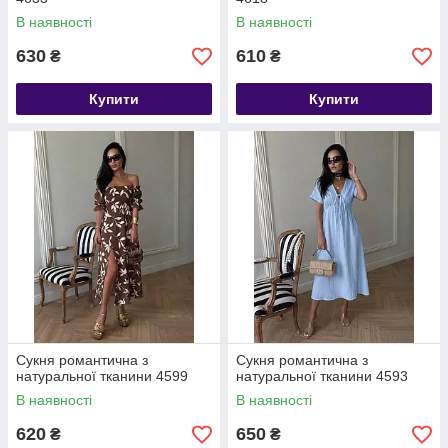
В наявності
В наявності
630
610
₴
₴
Купити
Купити
Сукня романтична з
Сукня романтична з
натуральної тканини 4599
натуральної тканини 4593
В наявності
В наявності
620
650
₴
₴