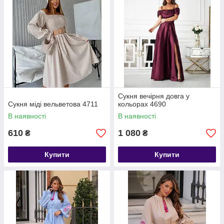
Умови для
дропшиппінгу
та
оптових
клієнтів:
✅ Відправлення без згадки нашого магазину
✅Консультації та швидка обробка замовлень
✅Без ризиків
✅Зручно для тих хто продає в instagram telegram telegram
viber
Сукня вечірня довга у
Сукня міді вельветова 4711
кольорах 4690
В наявності
В наявності
610
1 080
₴
₴
Купити
Купити