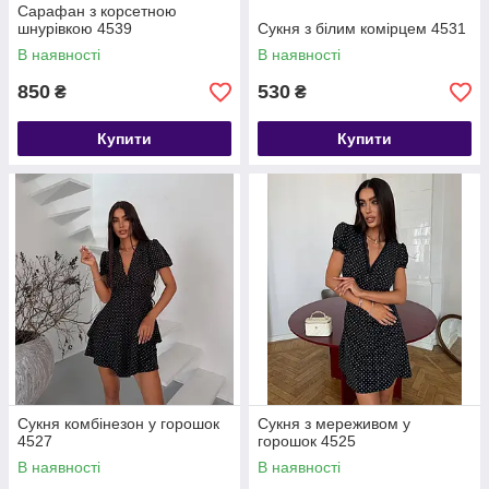
Сарафан з корсетною
шнурівкою 4539
Сукня з білим комірцем 4531
В наявності
В наявності
850
530
₴
₴
Купити
Купити
Сукня комбінезон у горошок
Сукня з мереживом у
4527
горошок 4525
В наявності
В наявності