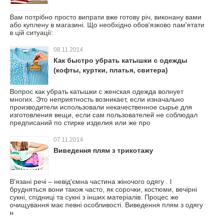
Вам потрібно просто випрати вже готову річ, виконану вами
або куплену в магазині. Що необхідно обов'язково пам'ятати
в цій ситуації:
08.11.2014
Как быстро убрать катышки с одежды
(кофты, куртки, платья, свитера)
Вопрос как убрать катышки с женская одежда волнует
многих. Это неприятность возникает, если изначально
производители использовали некачественное сырье для
изготовления вещи, если сам пользователей не соблюдал
предписаний по стирке изделия или же про
07.11.2014
Виведення плям з трикотажу
В'язані речі – невід'ємна частина жіночого одягу . І
брудняться вони також часто, як сорочки, костюми, вечірні
сукні, спідниці та сукні з інших матеріалів. Процес же
очищування має певні особливості. Виведення плям з одягу
н