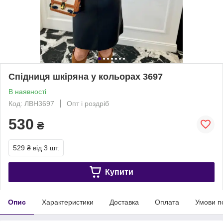
Спідниця шкіряна у кольорах 3697
В наявності
Код: ЛВН3697
Опт і роздріб
530
₴
529 ₴
від 3 шт.
Купити
Опис
Характеристики
Доставка
Оплата
Умови п