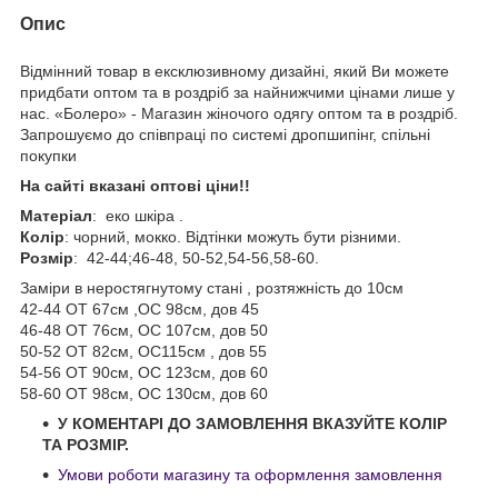
Опис
Відмінний товар в ексклюзивному дизайні, який Ви можете
придбати оптом та в роздріб за найнижчими цінами лише у
нас. «Болеро» - Магазин жіночого одягу оптом та в роздріб.
Запрошуємо до співпраці по системі дропшипінг, спільні
покупки
На сайті вказані оптові ціни!!
Матеріал
: еко шкіра .
Колір
: чорний, мокко. Відтінки можуть бути різними.
Розмір
: 42-44;46-48, 50-52,54-56,58-60.
Заміри в неростягнутому стані , розтяжність до 10см
42-44 ОТ 67см ,ОС 98см, дов 45
46-48 ОТ 76см, ОС 107см, дов 50
50-52 ОТ 82см, ОС115см , дов 55
54-56 ОТ 90см, ОС 123см, дов 60
58-60 ОТ 98см, ОС 130см, дов 60
У КОМЕНТАРІ ДО ЗАМОВЛЕННЯ ВКАЗУЙТЕ КОЛІР
ТА РОЗМІР.
Умови роботи магазину та оформлення замовлення