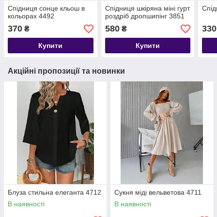
Спідниця сонце кльош в
Спідниця шкіряна міні гурт
Спід
кольорах 4492
роздріб дропшипінг 3851
370
580
330
₴
₴
Купити
Купити
Акційні пропозиції та новинки
Блуза стильна елеганта 4712
Сукня міді вельветова 4711
В наявності
В наявності