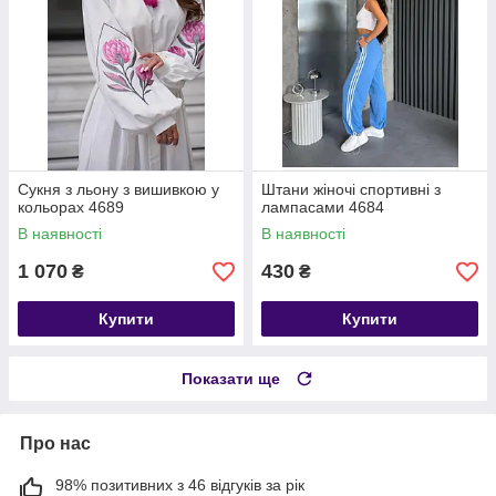
Сукня з льону з вишивкою у
Штани жіночі спортивні з
кольорах 4689
лампасами 4684
В наявності
В наявності
1 070
430
₴
₴
Купити
Купити
Показати ще
Про нас
98% позитивних з 46 відгуків за рік