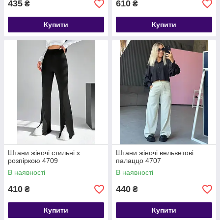
435
610
₴
₴
Купити
Купити
Штани жіночі стильні з
Штани жіночі вельветові
розпіркою 4709
палаццо 4707
В наявності
В наявності
410
440
₴
₴
Купити
Купити