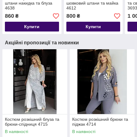
штани накидка та блуза
шовковий штани та майка
та с
4638
4612
369
860
800
1 0
₴
₴
Купити
Купити
Акційні пропозиції та новинки
Костюм розкішний блуза та
Костюм розкішний брюки та
брюки-спідниця 4715
піджак 4714
В наявності
В наявності