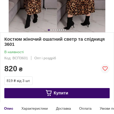
Костюм жіночий ошатний светр та спідниця
3601
В наявності
Код: ВСП3601
Опт і роздріб
820
₴
819 ₴
від 3 шт.
Купити
Опис
Характеристики
Доставка
Оплата
Умови п