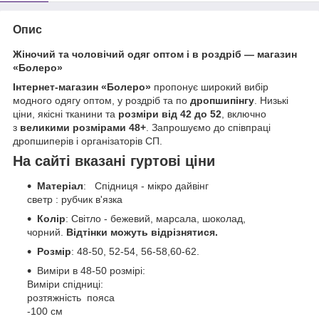
Опис
Жіночий та чоловічий одяг оптом і в роздріб — магазин
«Болеро»
Інтернет-магазин «Болеро»
пропонує широкий вибір
модного одягу оптом, у роздріб та по
дропшипінгу
. Низькі
ціни, якісні тканини та
розміри від 42 до 52
, включно
з
великими розмірами 48+
. Запрошуємо до співпраці
дропшиперів і організаторів СП.
На сайті вказані гуртові ціни
Матеріал
: Спідниця - мікро дайвінг
светр : рубчик в'язка
Колір
: Світло - бежевий, марсала, шоколад,
чорний.
Відтінки можуть відрізнятися.
Розмір
: 48-50, 52-54, 56-58,60-62.
Виміри в 48-50 розмірі:
Виміри спідниці:
розтяжність пояса
-100 см