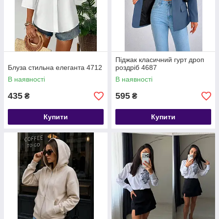
Піджак класичний гурт дроп
Блуза стильна елеганта 4712
роздріб 4687
В наявності
В наявності
435
595
₴
₴
Купити
Купити