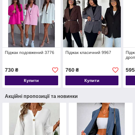
Піджак подовжений 3776
Піджак класичний 9967
Підж
дроп
730
760
595
₴
₴
Купити
Купити
Акційні пропозиції та новинки