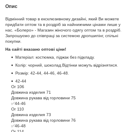
Опис
Відмінний товар в ексклюзивному дизайні, який Ви можете
придбати оптом та в роздріб за найнижчими цінами лише у
нас. «Болеро» - Магазин жіночого одягу оптом та в роздріб.
Запрошуємо до співпраці за системою дропшипінг, спільні
покупки.
На сайті вказано оптові ціни!
Матеріал: костюмка, піджак без підкладу.
Колір: чорний, шоколад.Відтінки можуть відрізнятися.
Розмір: 42-44, 44-46, 46-48.
42-44
Ог 106
Довжина изделия 71
Довжина рукава від горловини 75
✅44-46
Ог 110
Довжина изделия 73
Довжина рукава від горловини 76
✅46-48
Ог 114