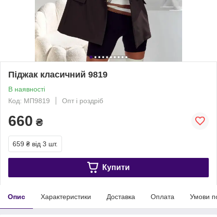
Піджак класичний 9819
В наявності
Код: МП9819
Опт і роздріб
660
₴
659 ₴
від 3 шт.
Купити
Опис
Характеристики
Доставка
Оплата
Умови п