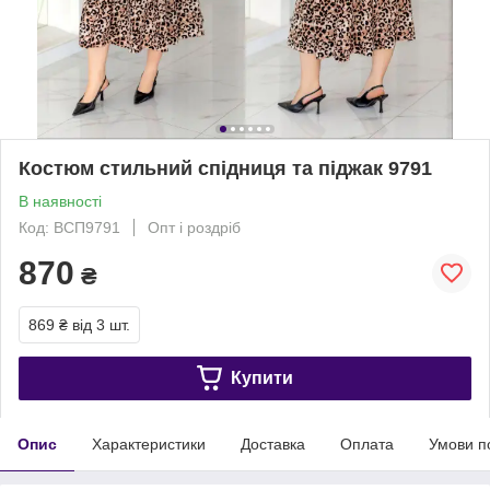
Костюм стильний спідниця та піджак 9791
В наявності
Код: ВСП9791
Опт і роздріб
870
₴
869 ₴
від 3 шт.
Купити
Опис
Характеристики
Доставка
Оплата
Умови п