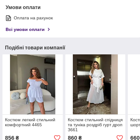
Умови оплати
Оплата на рахунок
Всі умови оплати
Подібні товари компанії
Костюм легкий стильний
Костюм стильний спідниця
Кост
комфортний 4465
та туніка роздріб гурт дроп
шор
3661
856
860
660
₴
₴