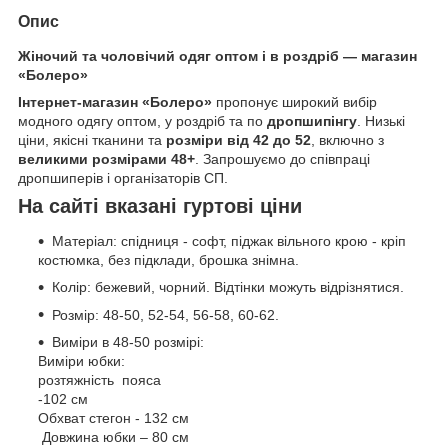
Опис
Жіночий та чоловічий одяг оптом і в роздріб — магазин
«Болеро»
Інтернет-магазин «Болеро»
пропонує широкий вибір
модного одягу оптом, у роздріб та по
дропшипінгу
. Низькі
ціни, якісні тканини та
розміри від 42 до 52
, включно з
великими розмірами 48+
. Запрошуємо до співпраці
дропшиперів і організаторів СП.
На сайті вказані гуртові ціни
Матеріал: спідниця - софт, піджак вільного крою - кріп
костюмка, без підклади, брошка знімна.
Колір: бежевий, чорний. Відтінки можуть відрізнятися.
Розмір: 48-50, 52-54, 56-58, 60-62.
Виміри в 48-50 розмірі:
Виміри юбки:
розтяжність пояса
-102 см
Обхват стегон - 132 см
Довжина юбки – 80 см