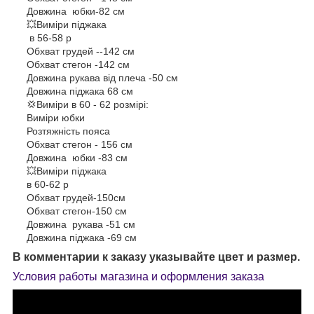
Довжина юбки-82 см
💥Виміри піджака
в 56-58 р
Обхват грудей --142 см
Обхват стегон -142 см
Довжина рукава від плеча -50 см
Довжина піджака 68 см
💢Виміри в 60 - 62 розмірі:
Виміри юбки
Розтяжність пояса
Обхват стегон - 156 см
Довжина юбки -83 см
💥Виміри піджака
в 60-62 р
Обхват грудей-150см
Обхват стегон-150 см
Довжина рукава -51 см
Довжина піджака -69 см
В комментарии к заказу указывайте цвет и размер.
Условия работы магазина и оформления заказа