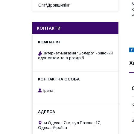
М
Опт/Дропшипінг
К
Р
КОНТАКТИ
Інтернет-магазин "Болеро" - жіночий
одяг оптом та в роздріб
Х
Ірина
К
В
м.Одеса , 7км, вул.Базова, 17,
Одеса, Україна