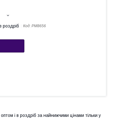
в роздріб
Код:
РМ8656
оптом і в роздріб за найнижчими цінами тільки у