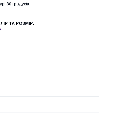
рі 30 градусів.
ІР ТА РОЗМІР.
ня