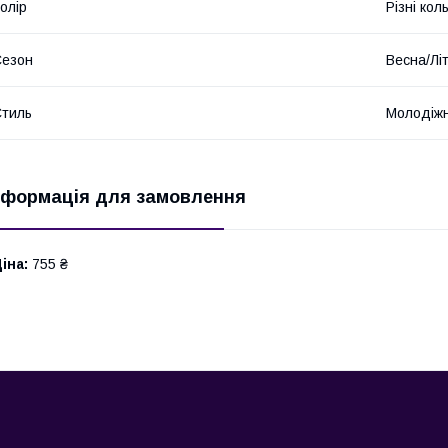
олір
Різні кол
Сезон
Весна/Лі
тиль
Молодіж
нформація для замовлення
іна:
755 ₴