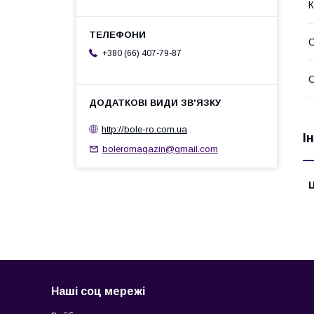
К
+380 (66) 407-79-87
С
http://bole-ro.com.ua
І
boleromagazin@gmail.com
Ц
Наші соц мережі