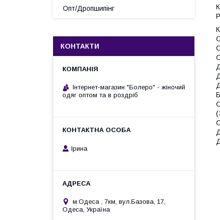
К
Опт/Дропшипінг
Р
О
КОНТАКТИ
О
О
Д
Д
Д
Інтернет-магазин "Болеро" - жіночий
одяг оптом та в роздріб
О
(
О
Д
Д
Ірина
м.Одеса , 7км, вул.Базова, 17,
Одеса, Україна