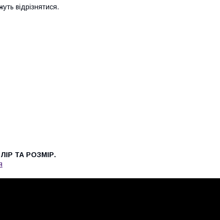
ожуть відрізнятися.
ІР ТА РОЗМІР.
я