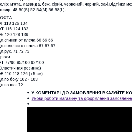
олір: м'ята, лаванда, беж, сірий, червоний, чорний, хакі.Відтінки м
озмір: 48-50(S) 52-54(M) 56-58(L).
КОФТА:
Г 118 126 134
Т 116 124 132
Б 120 128 136
л.спинки от плеча 66 66 66
л.полочки от плеча 67 67 67
л.рук. 71 72 73
Брюки:
Т 77/90 85/100 93/100
Эластичная резинка)
Б 110 118 126 (+5 см)
л.по боку 102 - 103
л.по шаг 72
У КОМЕНТАРІ ДО ЗАМОВЛЕННЯ ВКАЗУЙТЕ КОЛ
Умови роботи магазину та оформлення замовленн