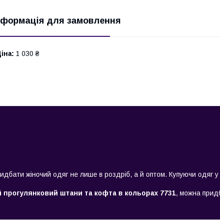
нформація для замовлення
іна:
1 030 ₴
дбати жіночий одяг не лише в роздріб, а й оптом. Купуючи одяг у
 прогулянковий штани та кофта в кольорах 7731
, можна придб