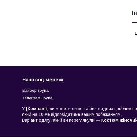
І
Ц
Наші соц мережі
Вайбер група
Телеграм Група
У
[Компанії]
ви можете легко та без жодних проблем при
який на 100% відповідатиме вашим побажанням.
Варіант одягу, який ви переглянули —
Костюм жіночий