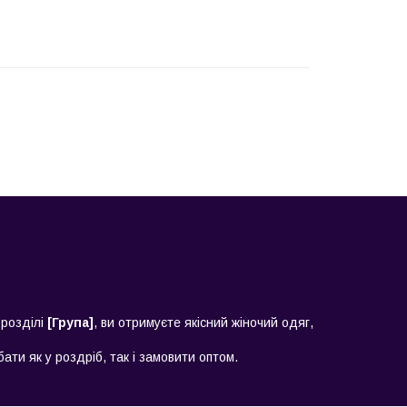
 розділі
[Група]
, ви отримуєте якісний жіночий одяг,
ати як у роздріб, так і замовити оптом.