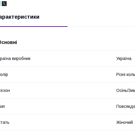
арактеристики
Основні
раїна виробник
Україна
олір
Різні кол
Сезон
Осінь/Зи
ип
Повсякд
тать
Жіночий