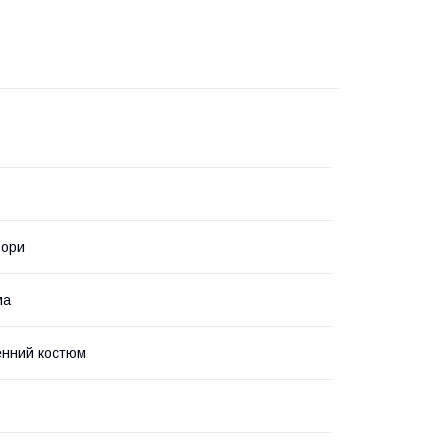
ьори
ма
енний костюм