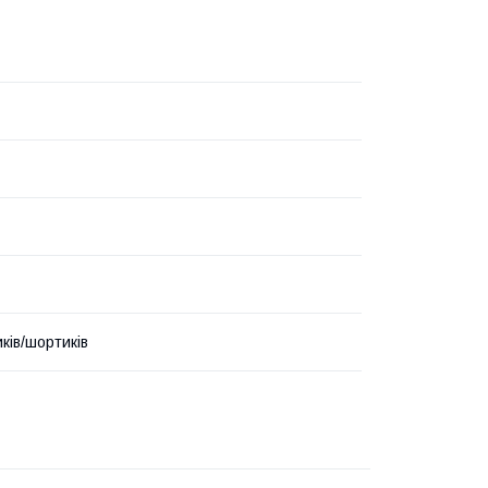
ків/шортиків