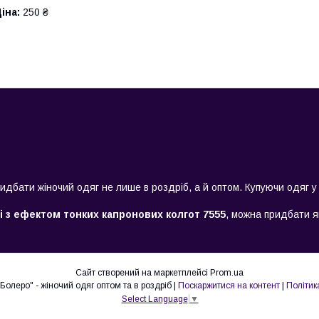
іна:
250 ₴
дбати жіночий одяг не лише в роздріб, а й оптом. Купуючи одяг у
і з ефектом тонких капронових колгот 7555
, можна придбати як
Сайт створений на маркетплейсі
Prom.ua
Інтернет-магазин "Болеро" - жіночий одяг оптом та в роздріб |
Поскаржитися на контент
|
Політик
Select Language
▼