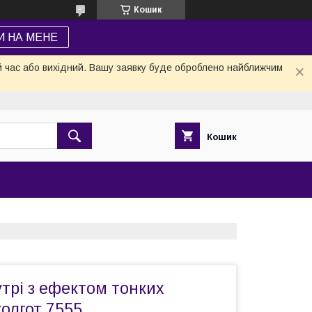
Кошик
И НА МЕНЕ
й час або вихідний. Вашу заявку буде оброблено найближчим
Кошик
утрі з ефектом тонких
олгот 7555