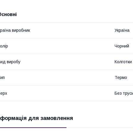
Основні
раїна виробник
Україна
олір
Чорний
ид виробу
Колготки
ип
Термо
ерх
Без труси
нформація для замовлення