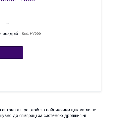
в роздріб
Код:
Н7555
и оптом та в роздріб за найнижчими цінами лише
ошуємо до співпраці за системою дропшипінг,