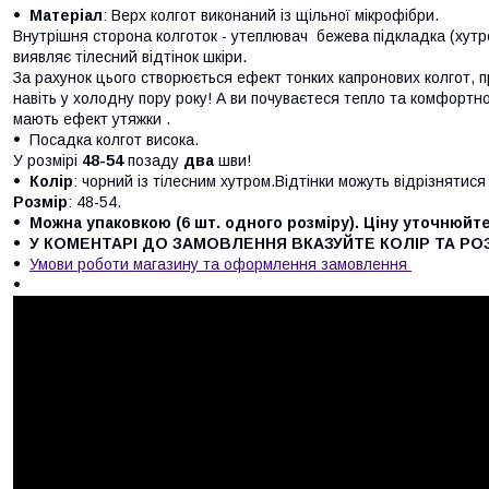
Матеріал
: Верх колгот виконаний із щільної мікрофібри.
Внутрішня сторона колготок - утеплювач бежева підкладка (хутро
виявляє тілесний відтінок шкіри.
За рахунок цього створюється ефект тонких капронових колгот, 
навіть у холодну пору року! А ви почуваєтеся тепло та комфортно
мають ефект утяжки .
Посадка колгот висока.
У розмірі
48-54
позаду
два
шви!
Колір
: чорний із тілесним хутром.Відтінки можуть відрізнятися
Розмір
: 48-54.
Можна упаковкою (6 шт. одного розміру). Ціну уточнюйте
У КОМЕНТАРІ ДО ЗАМОВЛЕННЯ ВКАЗУЙТЕ КОЛІР ТА РОЗ
Умови роботи магазину та оформлення замовлення