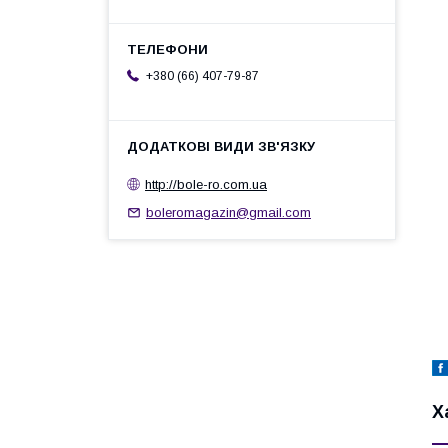
+380 (66) 407-79-87
http://bole-ro.com.ua
boleromagazin@gmail.com
Х