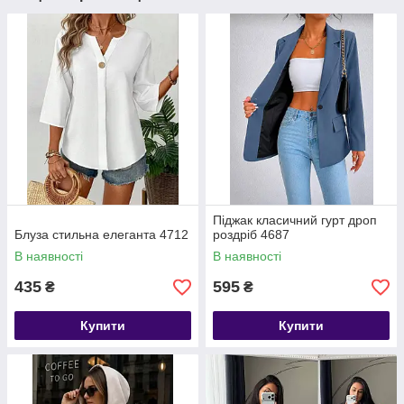
Піджак класичний гурт дроп
Блуза стильна елеганта 4712
роздріб 4687
В наявності
В наявності
435
595
₴
₴
Купити
Купити