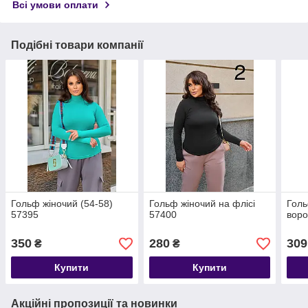
Всі умови оплати
Подібні товари компанії
Гольф жіночий (54-58)
Гольф жіночий на флісі
Голь
57395
57400
воро
350
280
309
₴
₴
Купити
Купити
Акційні пропозиції та новинки