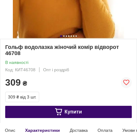
Гольф водолазка жіночий комір відворот
46708
В наявності
Код: КИТ46708
Опт і роздріб
309
₴
309 ₴
від 3 шт.
Купити
Опис
Характеристики
Доставка
Оплата
Умови 