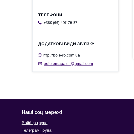
+380 (66) 407-79-87
http://bole-ro.com.ua
boleromagazin@gmail.com
Наші соц мережі
Вайбер група
Телеграм Група