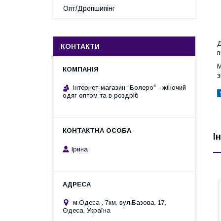
Опт/Дропшипінг
Д
КОНТАКТИ
в
М
з
Інтернет-магазин "Болеро" - жіночий
одяг оптом та в роздріб
І
Ірина
м.Одеса , 7км, вул.Базова, 17,
Одеса, Україна