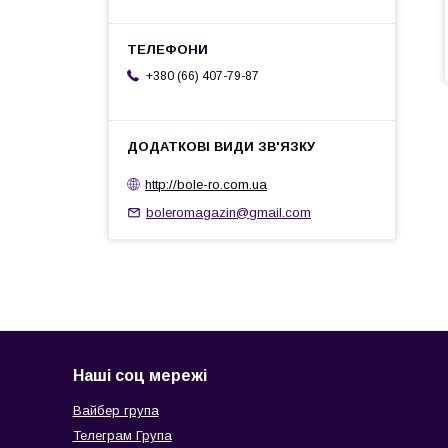
+380 (66) 407-79-87
http://bole-ro.com.ua
boleromagazin@gmail.com
Наші соц мережі
Вайбер група
Телеграм Група