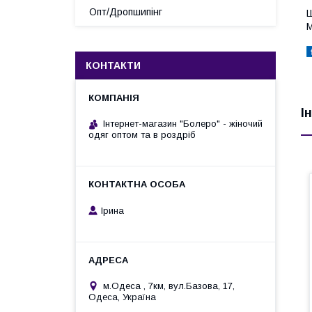
Опт/Дропшипінг
Ш
М
КОНТАКТИ
І
Інтернет-магазин "Болеро" - жіночий
одяг оптом та в роздріб
Ірина
м.Одеса , 7км, вул.Базова, 17,
Одеса, Україна