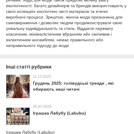
речами. Індустрія моди також приділяє велику увагу
екологічності: багато дизайнерів та брендів використовують у
своїх колекціях екологічно чисті матеріали та етичні
виробничі процеси. Зрештою, жіноча мода призначена для
самовираження і дозволяє людям продемонструвати свою
унікальну індивідуальність та стиль. Віддаєте перевагу
класичним, мінімалістичним вбранням або сміливим і
еклектичним ансамблям, немає правильного або
неправильного підходу до моди.
Інші статті рубрики
11.12.2025
Грудень 2025: голівудські тренди , які
обирають наші читачі
25.07.2025
Іграшка Лабубу (Labubu)
Іграшка Лабубу (Labubu)