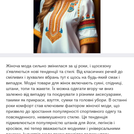
Жіноча мода сильно змінилася за ці роки, і щосезону
з'являються нові тенденції та стилі. Від класичних речей до
сміливих і зухвалих вбрань тут є щось на будь-який смак і
випадок. Модні товари для жінок включають сукні, спідниці,
штани, топи та жакети. Їх можна одягати вгору чи вниз
залежно від випадку та поєднувати з різними аксесуарами,
такими як прикраси, взуття, сумки та головні убори. В останні
роки комфорт став ключовим фактором жіночої моди, що
призвело до зростання популярності спортивного одягу та
повсякденного, невимушеного стилю. Ця тенденція
підживлюється популярністю штанів для йоги, легінсів і
кросівок, які тепер вважаються модними і універсальними